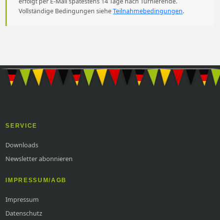
erfolgt per E-Mail spätestens 14 Tage nach Turnierende.
Vollständige Bedingungen siehe
Teilnahmebedingungen
.
SERVICE
Downloads
Newsletter abonnieren
IMPRESSUM/AGB
Impressum
Datenschutz