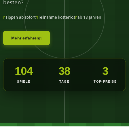
besten?
Tippen ab sofort
Teilnahme kostenlos
ab 18 Jahren
Mehr erfahren
104
38
3
SPIELE
TAGE
TOP-PREISE