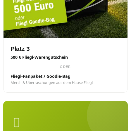
Platz 3
500 € Fliegl-Warengutschein
— ODER —
Fliegl-Fanpaket / Goodie-Bag
Merch & Überraschungen aus dem Hause Fliegl