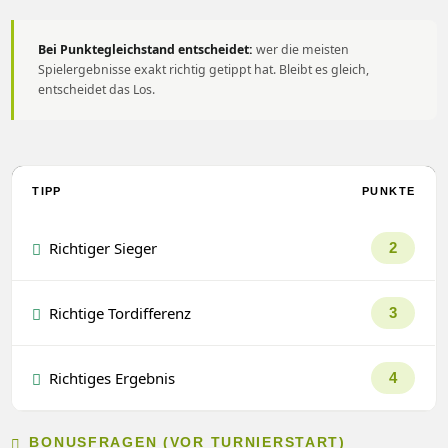
Bei Punktegleichstand entscheidet:
wer die meisten
Spielergebnisse exakt richtig getippt hat. Bleibt es gleich,
entscheidet das Los.
TIPP
PUNKTE
Richtiger Sieger
2
Richtige Tordifferenz
3
Richtiges Ergebnis
4
BONUSFRAGEN (VOR TURNIERSTART)