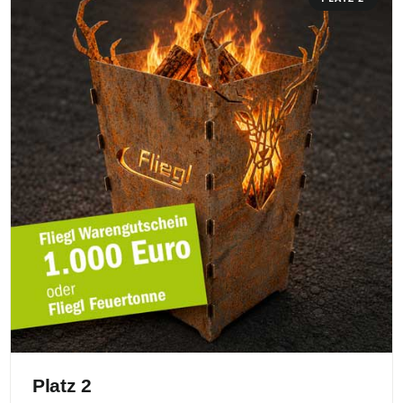
Platz 2