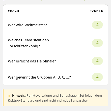
FRAGE
PUNKTE
Wer wird Weltmeister?
4
Welches Team stellt den
4
Torschützenkönig?
Wer erreicht das Halbfinale?
4
Wer gewinnt die Gruppen A, B, C, …?
4
Hinweis:
Punkteverteilung und Bonusfragen-Set folgen dem
Kicktipp-Standard und sind nicht individuell anpassbar.